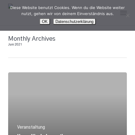
Skip
Diese Website benutzt Cookies. Wenn du die Website weiter
Menu
to
nutzt, gehen wir von deinem Einverständnis aus.
main
OK
Datenschutzerklärung
content
Monthly Archives
Juni 2021
Neue
Workshopreihe:
WORKSPACE
MEETS
MUSIC
Veranstaltung