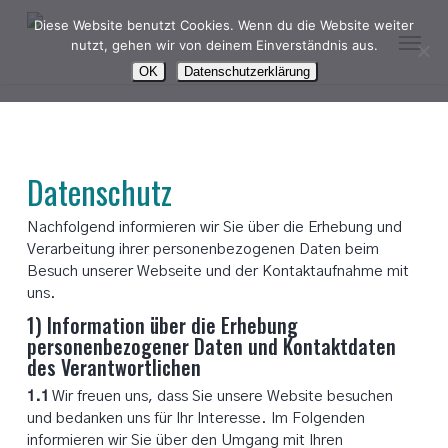
Skip
Diese Website benutzt Cookies. Wenn du die Website weiter
Menu
to
nutzt, gehen wir von deinem Einverständnis aus.
main
OK
Datenschutzerklärung
content
Datenschutz
Nachfolgend informieren wir Sie über die Erhebung und
Verarbeitung ihrer personenbezogenen Daten beim
Besuch unserer Webseite und der Kontaktaufnahme mit
uns.
1) Information über die Erhebung
personenbezogener Daten und Kontaktdaten
des Verantwortlichen
1.1
Wir freuen uns, dass Sie unsere Website besuchen
und bedanken uns für Ihr Interesse. Im Folgenden
informieren wir Sie über den Umgang mit Ihren