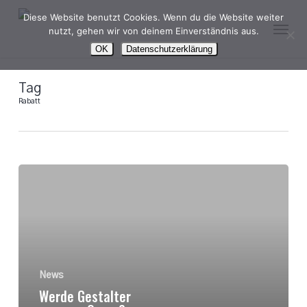
Skip
Diese Website benutzt Cookies. Wenn du die Website weiter
Menu
to
nutzt, gehen wir von deinem Einverständnis aus.
main
OK
Datenschutzerklärung
content
Tag
Rabatt
Werde
Gestalter
unseres
Open
Space
–
10
News
Tage
Werde Gestalter
kostenfrei
testen