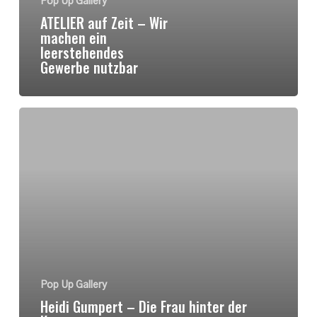
Pop Up Gallery
ATELIER auf Zeit – Wir
machen ein
leerstehendes
Gewerbe nutzbar
Heidi
Gumpert
–
Die
Frau
hinter
der
Kamera
Pop Up Gallery
Heidi Gumpert – Die Frau hinter der