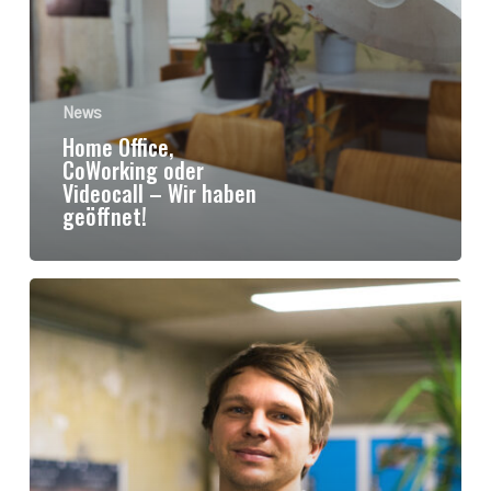
News
Home Office,
CoWorking oder
Videocall – Wir haben
geöffnet!
Unsere
Coworking
Community:
Thorsten