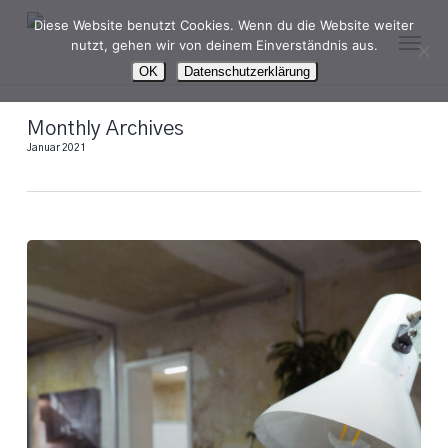
Skip
Diese Website benutzt Cookies. Wenn du die Website weiter
Menu
to
nutzt, gehen wir von deinem Einverständnis aus.
main
OK
Datenschutzerklärung
content
Monthly Archives
Januar 2021
Home
Office,
CoWorking
oder
Videocall
–
Wir
haben
geöffnet!