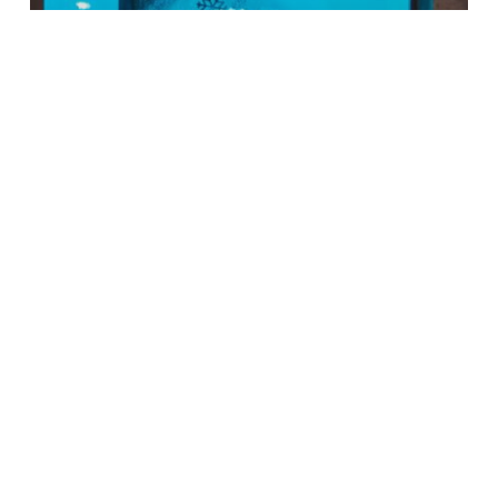
PopUp
Lichtkunst für Genießer
© 2025 Leuchtturm Jena CoWorking UG (haftungsbeschränkt) & Co. KG
-
Impressum
|
Datenschutzerklärung
facebook
instagram