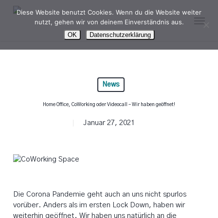
Skip
Diese Website benutzt Cookies. Wenn du die Website weiter
Menu
to
nutzt, gehen wir von deinem Einverständnis aus.
main
OK
Datenschutzerklärung
content
News
Home Office, CoWorking oder Videocall – Wir haben geöffnet!
Januar 27, 2021
Die Corona Pandemie geht auch an uns nicht spurlos
vorüber. Anders als im ersten Lock Down, haben wir
weiterhin geöffnet. Wir haben uns natürlich an die