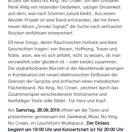
erzählt die Band No King. No Crown. um den Dresdner
René Ahlig von reisenden Gedanken, salziger Einsamkeit
und dem, was nach Stürmen zurück bleibt. Aus einem
Akustik-Projekt ist eine Band entstanden, die mit ihrem
neuen Album „Smoke Signals“ die Suche nach vertrauten
Brücken einfühlsam interpretiert.
Elf neue Songs, deren Rauchzeichen hörbare und klare
Geschichten tragen: von Reisen, Hoffnung, Trauer und
Nähe. avon, wie es sich anfühlt, nicht zu wissen, ob man
verzweifelt oder glücklich ist – oder beides zusammen.
Die unüberhörbaren Wurzeln in der Akustikmusik sprengen
in Kombination mit neuen elektronischen Einflüssen die
Grenzen der Sprache und entfachen einen melodischen
Flächenbrand. No King. No Crown. zeichnet durch das
Zusammenspiel verschiedenster Instrumente und
feinfühliger Texte stille Bilder. Für Herz und Kopf.
Am
Samstag, 28.09.2019
öffnen wir die Türen und
präsentieren gemeinsam mit Zweikanal_Music No King.
No Crown. im Leuchtturm Workspace.
Der Einlass
beginnt um 19:00 Uhr und Konzertstart ist für 20:00 Uhr