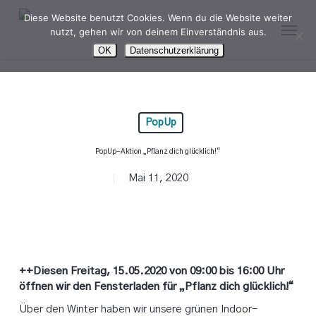
Skip
Diese Website benutzt Cookies. Wenn du die Website weiter
Menu
to
nutzt, gehen wir von deinem Einverständnis aus.
main
OK
Datenschutzerklärung
content
PopUp
PopUp-Aktion „Pflanz dich glücklich!“
Mai 11, 2020
++Diesen Freitag, 15.05.2020 von 09:00 bis 16:00 Uhr
öffnen wir den Fensterladen für „Pflanz dich glücklich!“
Über den Winter haben wir unsere grünen Indoor-