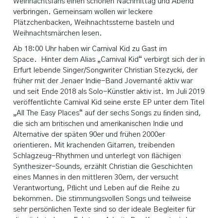
Weihnachtsfans einen schönen Nachmittag und Abend
verbringen. Gemeinsam wollen wir leckere
Plätzchenbacken, Weihnachtssterne basteln und
Weihnachtsmärchen lesen.
Ab 18:00 Uhr haben wir Carnival Kid zu Gast im
Space. Hinter dem Alias „Carnival Kid“ verbirgt sich der in
Erfurt lebende Singer/Songwriter Christian Stezycki, der
früher mit der Jenaer Indie-Band Jovernanté aktiv war
und seit Ende 2018 als Solo-Künstler aktiv ist. Im Juli 2019
veröffentlichte Carnival Kid seine erste EP unter dem Titel
„All The Easy Places“ auf der sechs Songs zu ﬁnden sind,
die sich am britischen und amerikanischen Indie und
Alternative der späten 90er und frühen 2000er
orientieren. Mit krachenden Gitarren, treibenden
Schlagzeug-Rhythmen und unterlegt von ﬂächigen
Synthesizer-Sounds, erzählt Christian die Geschichten
eines Mannes in den mittleren 30ern, der versucht
Verantwortung, Pﬂicht und Leben auf die Reihe zu
bekommen. Die stimmungsvollen Songs und teilweise
sehr persönlichen Texte sind so der ideale Begleiter für