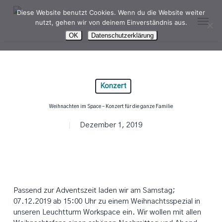
Skip
Diese Website benutzt Cookies. Wenn du die Website weiter
Menu
to
nutzt, gehen wir von deinem Einverständnis aus.
main
OK
Datenschutzerklärung
content
Konzert
Weihnachten im Space – Konzert für die ganze Familie
Dezember 1, 2019
Passend zur Adventszeit laden wir am Samstag;
07.12.2019 ab 15:00 Uhr zu einem Weihnachtsspezial in
unseren Leuchtturm Workspace ein. Wir wollen mit allen