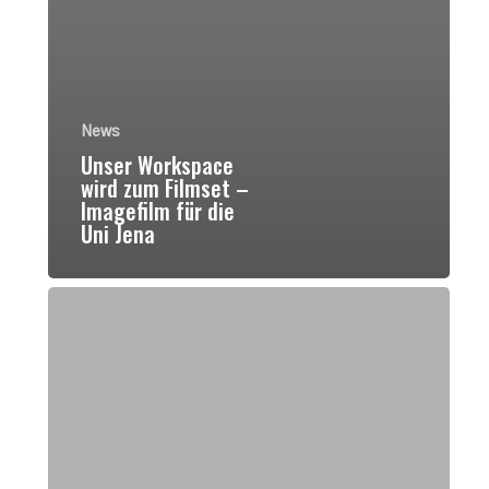
News
Unser Workspace
wird zum Filmset –
Imagefilm für die
Uni Jena
CoWorking
im
Freien
–
lass
Dich
von
der