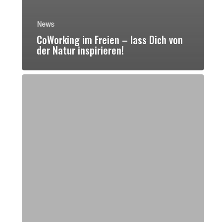
News
CoWorking im Freien – lass Dich von
der Natur inspirieren!
…
hol
Dir
die
Reiseabenteuer
in
Dein
Wohnzimmer